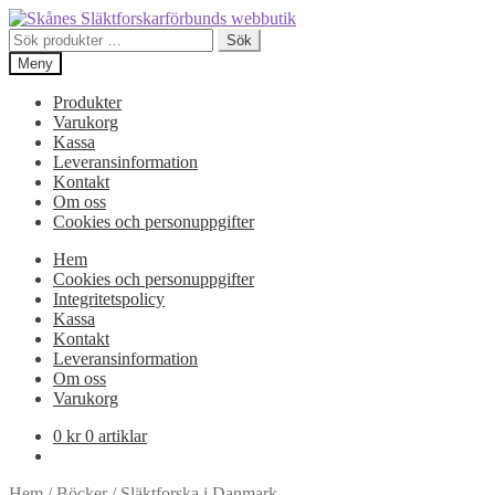
Hoppa
Hoppa
till
till
Sök
Sök
navigering
innehåll
efter:
Meny
Produkter
Varukorg
Kassa
Leveransinformation
Kontakt
Om oss
Cookies och personuppgifter
Hem
Cookies och personuppgifter
Integritetspolicy
Kassa
Kontakt
Leveransinformation
Om oss
Varukorg
0
kr
0 artiklar
Hem
/
Böcker
/
Släktforska i Danmark