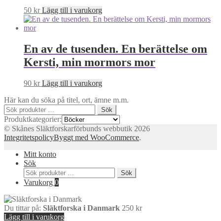
50
kr
Lägg till i varukorg
En av de tusenden. En berättelse om
Kersti, min mormors mor
90
kr
Lägg till i varukorg
Här kan du söka på titel, ort, ämne m.m.
Sök
Sök
efter:
Produktkategorier:
© Skånes Släktforskarförbunds webbutik 2026
Integritetspolicy
Byggt med WooCommerce
.
Mitt konto
Sök
Sök
Sök
efter:
Varukorg
0
Du tittar på:
Släktforska i Danmark
250
kr
Lägg till i varukorg