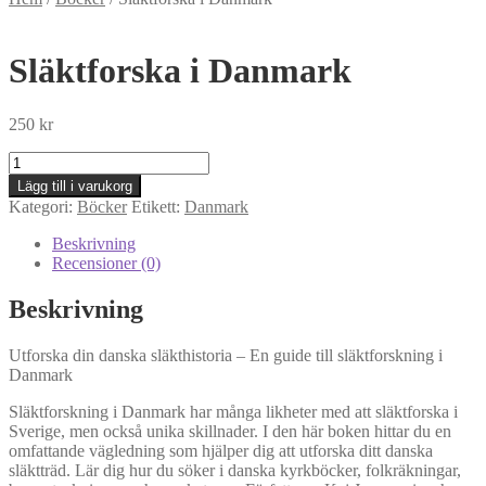
Släktforska i Danmark
250
kr
Släktforska
i
Lägg till i varukorg
Danmark
Kategori:
Böcker
Etikett:
Danmark
mängd
Beskrivning
Recensioner (0)
Beskrivning
Utforska din danska släkthistoria – En guide till släktforskning i
Danmark
Släktforskning i Danmark har många likheter med att släktforska i
Sverige, men också unika skillnader. I den här boken hittar du en
omfattande vägledning som hjälper dig att utforska ditt danska
släktträd. Lär dig hur du söker i danska kyrkböcker, folkräkningar,