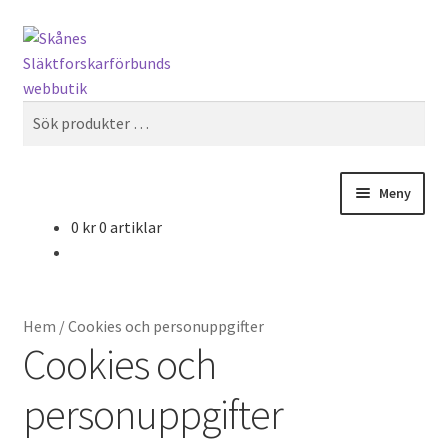
Hoppa
Hoppa
Sök
till
till
navigering
innehåll
Sök
efter:
Meny
0
kr
0 artiklar
Hem
Cookies och personuppgifter
Hem
/
Cookies och personuppgifter
Integritetspolicy
Cookies och
personuppgifter
Kassa