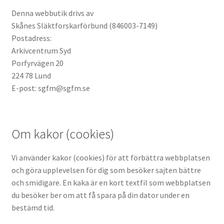
Kontakt
Denna webbutik drivs av
Skånes Släktforskarförbund (846003-7149)
Leveransinformation
Postadress:
Arkivcentrum Syd
Om oss
Porfyrvägen 20
224 78 Lund
Varukorg
E-post: sgfm@sgfm.se
Om kakor (cookies)
Vi använder kakor (cookies) för att förbättra webbplatsen
och göra upplevelsen för dig som besöker sajten bättre
och smidigare. En kaka är en kort textfil som webbplatsen
du besöker ber om att få spara på din dator under en
bestämd tid.