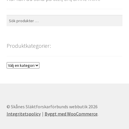
Sök
Sök
efter:
Produktkategorier:
© Skånes Släktforskarförbunds webbutik 2026
Integritetspolicy
Byggt med WooCommerce
.