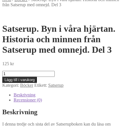
från Satserup med omnejd. Del 3
Satserup. Byn i våra hjärtan.
Historia och minnen från
Satserup med omnejd. Del 3
125
kr
Satserup.
Byn
Lägg till i varukorg
i
Kategori:
Böcker
Etikett:
Satserup
våra
hjärtan.
Beskrivning
Historia
Recensioner (0)
och
minnen
Beskrivning
från
Satserup
I denna tredje och sista del av Satserupboken kan du läsa om
med