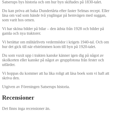
Satserups bys historia och om hur byn skiftades på 1830-talet.
omnejd.
Del
Du kan pröva att baka Dundertårta efter faster Selmas recept. Eller
3
läsa om vad som hände två ynglingar på hemvägen med suggan,
mängd
som varit hos ornen.
Vi har sköna bilder på bilar – den ädsta från 1928 och bilder på
gamla och nya traktorer.
Vi berättar om militärlivets vedermödor i krigets 1940-tal. Och om
hur det gick till när elströmmen kom till byn på 1920-talet.
Du som vuxit upp i trakten kanske känner igen dig på något av
skolkorten eller kanske på något av gruppfotona från fester och
utfärder.
Vi hoppas du kommer att ha lika roligt att läsa boek som vi haft att
skriva den.
Utgiven av Föreningen Satserups historia.
Recensioner
Det finns inga recensioner än.