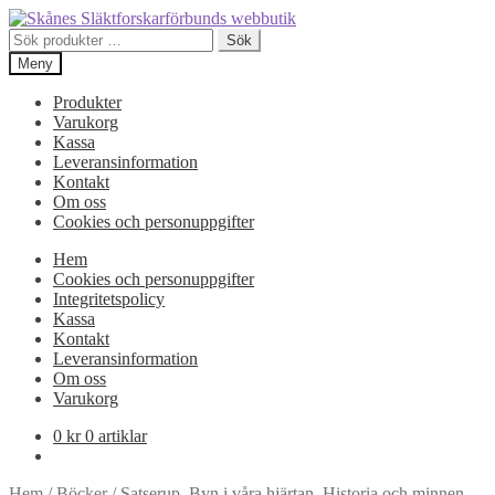
Hoppa
Hoppa
till
till
Sök
Sök
navigering
innehåll
efter:
Meny
Produkter
Varukorg
Kassa
Leveransinformation
Kontakt
Om oss
Cookies och personuppgifter
Hem
Cookies och personuppgifter
Integritetspolicy
Kassa
Kontakt
Leveransinformation
Om oss
Varukorg
0
kr
0 artiklar
Hem
/
Böcker
/
Satserup. Byn i våra hjärtan. Historia och minnen