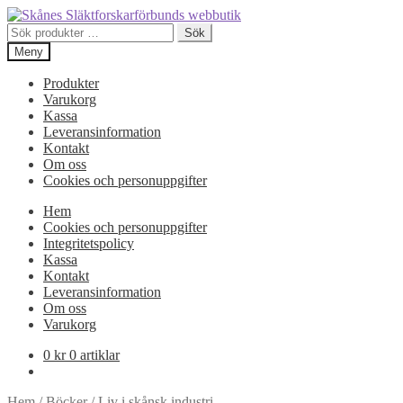
Hoppa
Hoppa
till
till
Sök
Sök
navigering
innehåll
efter:
Meny
Produkter
Varukorg
Kassa
Leveransinformation
Kontakt
Om oss
Cookies och personuppgifter
Hem
Cookies och personuppgifter
Integritetspolicy
Kassa
Kontakt
Leveransinformation
Om oss
Varukorg
0
kr
0 artiklar
Hem
/
Böcker
/
Liv i skånsk industri