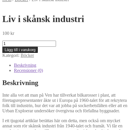
Liv i skånsk industri
100
kr
Liv
i
Lägg till i varukorg
skånsk
Kategori:
Böcker
industri
mängd
Beskrivning
Recensioner (0)
Beskrivning
Inte alla vet att man på Ven har tillverkat bilkarosser i plast, att
företagsrepresentanter åkte ut i Europa på 1960-talet för att rekrytera
folk till industrin, hur det var att jobba på sockerbetsfälten eller att en
Urban Exploerar undersöker övergivna och förfallna byggnader.
I ett tjugotal artiklar berättas här om detta, men också om mycket
annat som rör skånsk industri från 1940-talet och framåt. Vi får en