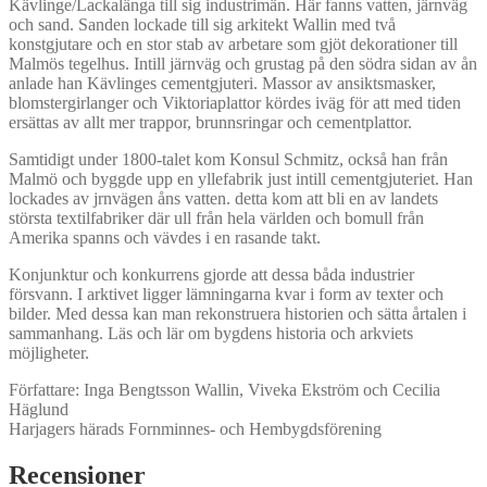
Kävlinge/Lackalänga till sig industrimän. Här fanns vatten, järnväg
och sand. Sanden lockade till sig arkitekt Wallin med två
konstgjutare och en stor stab av arbetare som gjöt dekorationer till
Malmös tegelhus. Intill järnväg och grustag på den södra sidan av ån
anlade han Kävlinges cementgjuteri. Massor av ansiktsmasker,
blomstergirlanger och Viktoriaplattor kördes iväg för att med tiden
ersättas av allt mer trappor, brunnsringar och cementplattor.
Samtidigt under 1800-talet kom Konsul Schmitz, också han från
Malmö och byggde upp en yllefabrik just intill cementgjuteriet. Han
lockades av jrnvägen åns vatten. detta kom att bli en av landets
största textilfabriker där ull från hela världen och bomull från
Amerika spanns och vävdes i en rasande takt.
Konjunktur och konkurrens gjorde att dessa båda industrier
försvann. I arktivet ligger lämningarna kvar i form av texter och
bilder. Med dessa kan man rekonstruera historien och sätta årtalen i
sammanhang. Läs och lär om bygdens historia och arkviets
möjligheter.
Författare: Inga Bengtsson Wallin, Viveka Ekström och Cecilia
Häglund
Harjagers härads Fornminnes- och Hembygdsförening
Recensioner