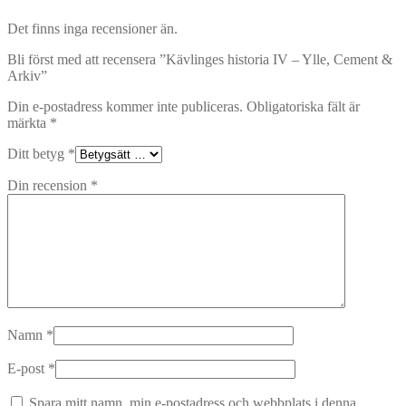
Det finns inga recensioner än.
Bli först med att recensera ”Kävlinges historia IV – Ylle, Cement &
Arkiv”
Din e-postadress kommer inte publiceras.
Obligatoriska fält är
märkta
*
Ditt betyg
*
Din recension
*
Namn
*
E-post
*
Spara mitt namn, min e-postadress och webbplats i denna