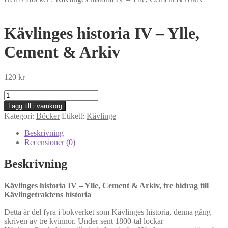
Kävlinges historia IV – Ylle,
Cement & Arkiv
120
kr
Kävlinges
historia
Lägg till i varukorg
IV
Kategori:
Böcker
Etikett:
Kävlinge
-
Ylle,
Beskrivning
Cement
Recensioner (0)
&
Arkiv
Beskrivning
mängd
Kävlinges historia IV – Ylle, Cement & Arkiv, tre bidrag till
Kävlingetraktens historia
Detta är del fyra i bokverket som Kävlinges historia, denna gång
skriven av tre kvinnor. Under sent 1800-tal lockar