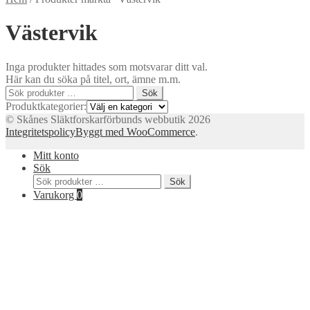
Västervik
Inga produkter hittades som motsvarar ditt val.
Här kan du söka på titel, ort, ämne m.m.
Sök
Sök
efter:
Produktkategorier:
© Skånes Släktforskarförbunds webbutik 2026
Integritetspolicy
Byggt med WooCommerce
.
Mitt konto
Sök
Sök
Sök
efter:
Varukorg
0