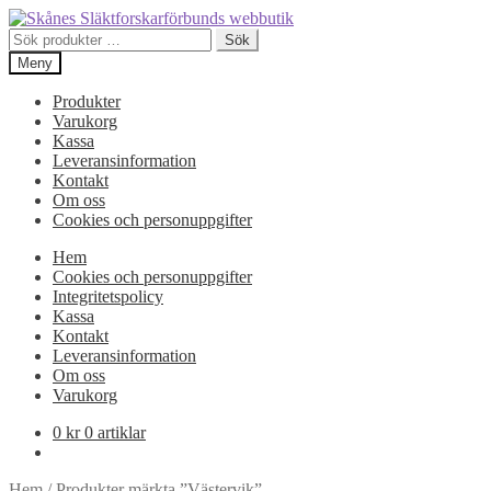
Hoppa
Hoppa
till
till
Sök
Sök
navigering
innehåll
efter:
Meny
Produkter
Varukorg
Kassa
Leveransinformation
Kontakt
Om oss
Cookies och personuppgifter
Hem
Cookies och personuppgifter
Integritetspolicy
Kassa
Kontakt
Leveransinformation
Om oss
Varukorg
0
kr
0 artiklar
Hem
/
Produkter märkta ”Västervik”