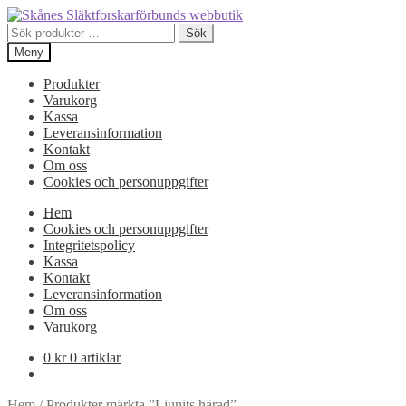
Hoppa
Hoppa
till
till
Sök
Sök
navigering
innehåll
efter:
Meny
Produkter
Varukorg
Kassa
Leveransinformation
Kontakt
Om oss
Cookies och personuppgifter
Hem
Cookies och personuppgifter
Integritetspolicy
Kassa
Kontakt
Leveransinformation
Om oss
Varukorg
0
kr
0 artiklar
Hem
/
Produkter märkta ”Ljunits härad”