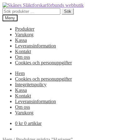
Hoppa
Hoppa
till
till
Sök
Sök
navigering
innehåll
efter:
Meny
Produkter
Varukorg
Kassa
Leveransinformation
Kontakt
Om oss
Cookies och personuppgifter
Hem
Cookies och personuppgifter
Integritetspolicy
Kassa
Kontakt
Leveransinformation
Om oss
Varukorg
0
kr
0 artiklar
Hem
/
Produkter märkta ”Harjager”