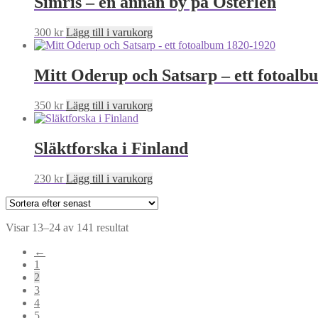
Simris – en annan by på Österlen
300
kr
Lägg till i varukorg
Mitt Oderup och Satsarp – ett fotoal
350
kr
Lägg till i varukorg
Släktforska i Finland
230
kr
Lägg till i varukorg
Sortera
Visar 13–24 av 141 resultat
efter
←
senaste
1
2
3
4
5