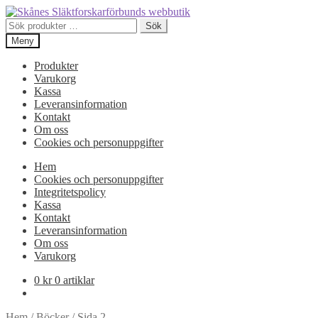
Hoppa
Hoppa
till
till
Sök
Sök
navigering
innehåll
efter:
Meny
Produkter
Varukorg
Kassa
Leveransinformation
Kontakt
Om oss
Cookies och personuppgifter
Hem
Cookies och personuppgifter
Integritetspolicy
Kassa
Kontakt
Leveransinformation
Om oss
Varukorg
0
kr
0 artiklar
Hem
/
Böcker
/
Sida 2