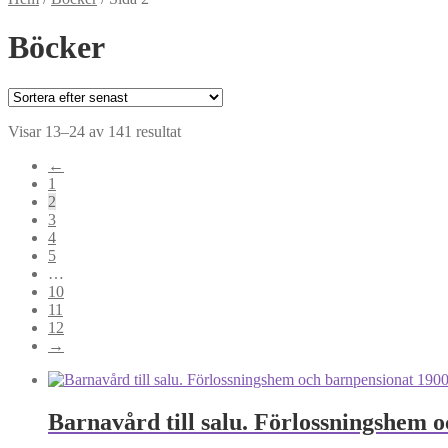
Böcker
Sortera
Visar 13–24 av 141 resultat
efter
←
senaste
1
2
3
4
5
…
10
11
12
→
Barnavård till salu. Förlossningshem 