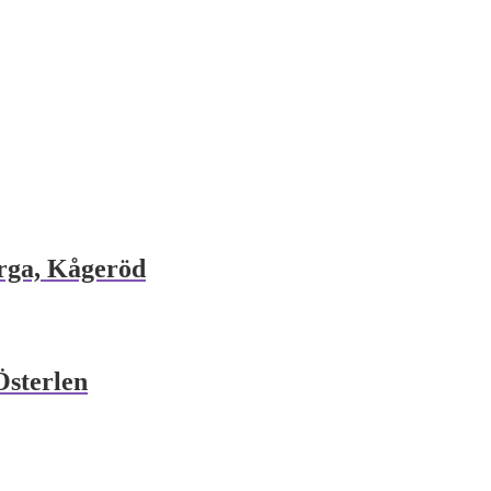
rga, Kågeröd
Österlen